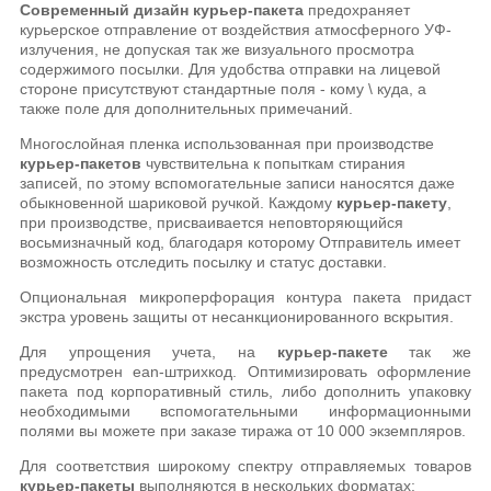
Современный дизайн курьер-пакета
предохраняет
курьерское отправление от воздействия атмосферного УФ-
излучения, не допуская так же визуального просмотра
содержимого посылки. Для удобства отправки на лицевой
стороне присутствуют стандартные поля - кому \ куда, а
также поле для дополнительных примечаний.
Многослойная пленка использованная при производстве
курьер-пакетов
чувствительна к попыткам стирания
записей, по этому вспомогательные записи наносятся даже
обыкновенной шариковой ручкой. Каждому
курьер-пакету
,
при производстве, присваивается неповторяющийся
восьмизначный код, благодаря которому Отправитель имеет
возможность отследить посылку и статус доставки.
Опциональная микроперфорация контура пакета придаст
экстра уровень защиты от несанкционированного вскрытия.
Для упрощения учета, на
курьер-пакете
так же
предусмотрен ean-штрихкод. Оптимизировать оформление
пакета под корпоративный стиль, либо дополнить упаковку
необходимыми вспомогательными информационными
полями вы можете при заказе тиража от 10 000 экземпляров.
Для соответствия широкому спектру отправляемых товаров
курьер-пакеты
выполняются в нескольких форматах: