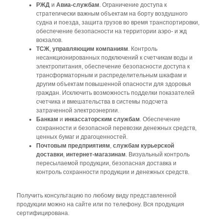
РЖД
и
Авиа-службам
. Ограничение доступа к
стратегически важным объектам на борту воздушного
судна и поезда, защита грузов во время транспортировки,
обеспечение безопасности на территории аэро- и жд
вокзалов.
ТСЖ
,
управляющим компаниям
. Контроль
несанкционированных подключений к счетчикам воды и
электропитания, обеспечение безопасности доступа к
трансформаторным и распределительным шкафам и
другим объектам повышенной опасности для здоровья
граждан. Исключить возможность подделки показателей
счетчика и вмешательства в системы подсчета
затраченной электроэнергии.
Банкам
и
инкассаторским службам
. Обеспечение
сохранности и безопасной перевозки денежных средств,
ценных бумаг и драгоценностей.
Почтовым предприятиям
,
службам курьерской
доставки
,
интернет-магазинам
. Визуальный контроль
пересылаемой продукции, безопасная доставка и
контроль сохранности продукции и денежных средств.
Получить консультацию по любому виду представленной
продукции можно на сайте или по телефону. Вся продукция
сертифицирована.