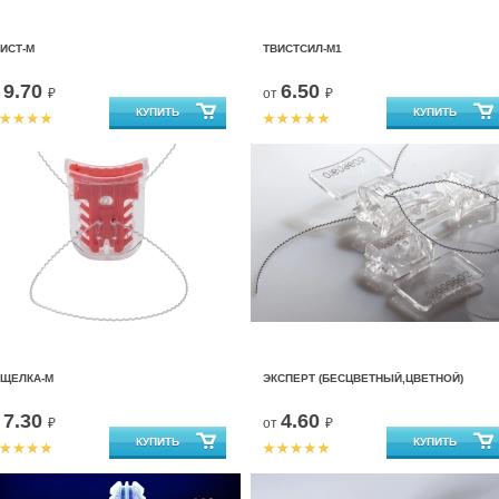
ИСТ-М
ТВИСТСИЛ-М1
9.70
6.50
т
₽
от
₽
АЩЕЛКА-М
ЭКСПЕРТ (БЕСЦВЕТНЫЙ,ЦВЕТНОЙ)
7.30
4.60
т
₽
от
₽