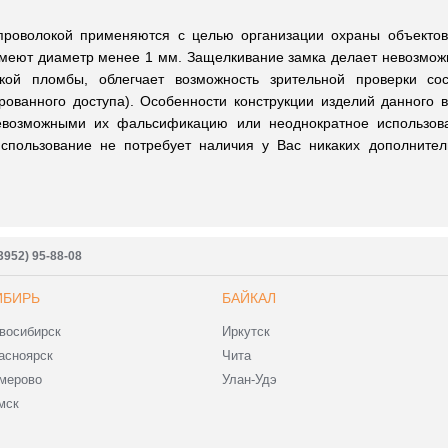
проволокой применяются с целью организации охраны объектов,
имеют диаметр менее 1 мм. Защелкивание замка делает невозмож
кой пломбы, облегчает возможность зрительной проверки со
рованного доступа). Особенности конструкции изделий данного 
евозможными их фальсификацию или неоднократное использов
использование не потребует наличия у Вас никаких дополните
3952) 95-88-08
ИБИРЬ
БАЙКАЛ
восибирск
Иркутск
асноярск
Чита
мерово
Улан-Удэ
мск