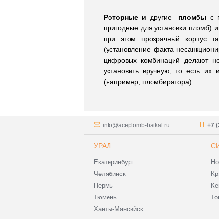
Роторные и
другие
пломбы
с 
пригодные для установки пломб) 
при этом прозрачный корпус та
(установление факта несанкциони
цифровых комбинаций делают н
установить вручную, то есть их 
(например, пломбиратора).
info@aceplomb-baikal.ru
+7 (
УРАЛ
С
Екатеринбург
Но
Челябинск
Кр
Пермь
Ке
Тюмень
То
Ханты-Мансийск