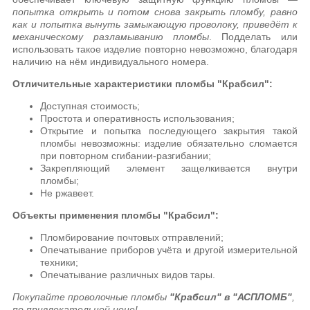
попытка открыть и потом снова закрыть пломбу, равно
как и п
опытка вынуть замыкающую проволоку,
приведёт к
механическому разламыванию пломбы
. Подделать или
использовать такое изделие повторно невозможно, благодаря
наличию на нём индивидуального номера.
Отличительные характеристики пломбы
"Крабсил"
:
Доступная стоимость;
Простота и оперативность использования;
Открытие и попытка последующего закрытия такой
пломбы невозможны: изделие обязательно сломается
при повторном сгибании-разгибании;
Закрепляющий элемент защелкивается внутри
пломбы;
Не ржавеет.
Объекты применения пломбы
"Крабсил"
:
Пломбирование почтовых отправлений;
Опечатывание приборов учёта и другой измерительной
техники;
Опечатывание различных видов тары.
Покупайте проволочные пломбы
"Крабсил" в "АСПЛОМБ"
,
по привлекательной цене!