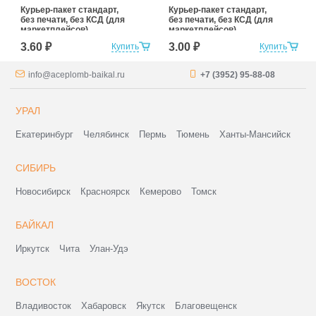
Курьер-пакет стандарт,
Курьер-пакет стандарт,
без печати, без КСД (для
без печати, без КСД (для
маркетплейсов)
маркетплейсов)
120x400+45к/5
150x220+30к/5
3.60 ₽
3.00 ₽
Купить
Купить
info@aceplomb-baikal.ru
+7 (3952) 95-88-08
УРАЛ
Екатеринбург
Челябинск
Пермь
Тюмень
Ханты-Мансийск
СИБИРЬ
Новосибирск
Красноярск
Кемерово
Томск
БАЙКАЛ
Иркутск
Чита
Улан-Удэ
ВОСТОК
Владивосток
Хабаровск
Якутск
Благовещенск