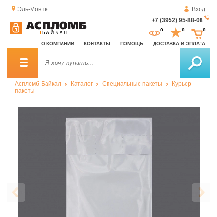
Эль-Монте
Вход
+7 (3952) 95-88-08
За
0
0
0
о
О КОМПАНИИ
КОНТАКТЫ
ПОМОЩЬ
ДОСТАВКА И ОПЛАТА
зв
Аспломб-Байкал
Каталог
Специальные пакеты
Курьер
пакеты