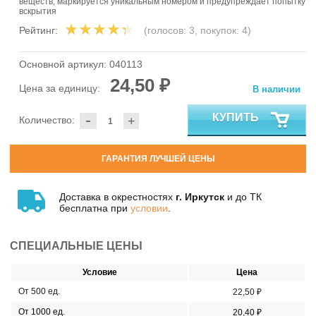
веществ, маркируется уникальным номером и предупреждает попытку
вскрытия
Рейтинг:
(голосов:
3
, покупок:
4
)
Основной артикул:
040113
24,50 ₽
Цена за единицу:
В наличии
-
КУПИТЬ
Количество:
+
ГАРАНТИЯ ЛУЧШЕЙ ЦЕНЫ
Доставка в окрестностях
г. Иркутск
и до ТК
бесплатна при
условии
.
СПЕЦИАЛЬНЫЕ ЦЕНЫ
Условие
Цена
От 500 ед.
22,50 ₽
От 1000 ед.
20,40 ₽