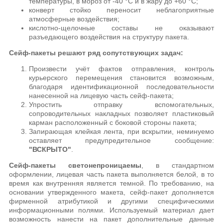
температуры, в мороз от -40 °C и в жару до +60 °C;
конверт стойко переносит неблагоприятные
атмосферные воздействия;
кислотно-щелочные составы не оказывают
разъедающего воздействия на структуру пакета.
Сейф-пакеты решают ряд сопутствующих задач:
Произвести учёт фактов отправления, контроль
курьерского перемещения становится возможным,
благодаря идентификационной последовательности
нанесенной на лицевую часть сейф-пакета;
Упростить отправку вспомогательных,
сопроводительных накладных позволяет пластиковый
карман расположенный с боковой стороны пакета;
Запирающая клейкая лента, при вскрытии, неминуемо
оставляет предупредительное сообщение:
"ВСКРЫТО"
.
Сейф-пакеты светонепроницаемы
, в стандартном
оформлении, лицевая часть пакета выполняется белой, в то
время как внутренняя является темной. По требованию, на
основании утвержденного макета, сейф-пакет дополняется
фирменной атрибутикой и другими специфическими
информационными полями. Используемый материал дает
возможность нанести на пакет дополнительные данные