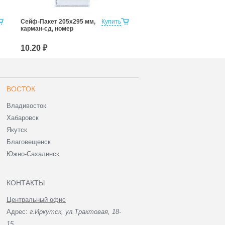
Сейф-Пакет 205х295 мм,
Купить
Сейф-Пакет 243х320+40
карман-сд, номер
мм, 3 квитанции, карман-
сд, номер
10.20 ₽
13.20 ₽
ВОСТОК
Владивосток
Хабаровск
Якутск
Благовещенск
Южно-Сахалинск
КОНТАКТЫ
Центральный офис
Адрес:
г.Иркутск, ул.Трактовая, 18-
15