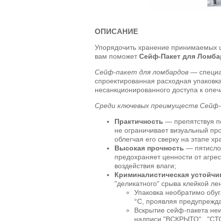
ОПИСАНИЕ
Упорядочить хранение принимаемых ц
вам поможет
Сейф-Пакет для Ломба
Сейф-пакет для ломбардов
— специа
спроектированная расходная упаковк
несанкционированного доступа к опе
Среди ключевых преимуществ Сейф
Практичность
— препятствуя п
не ограничивает визуальный пр
облегчая его сверку на этапе хр
Высокая прочность
— пятисло
предохраняет ценности от агре
воздействия влаги;
Криминалистическая устойчи
"деликатного" срыва клейкой ле
Упаковка необратимо обуг
°C, проявляя предупрежд
Вскрытие сейф-пакета не
надписи "ВСКРЫТО" , "СТ