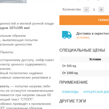
-
Количество:
+
ГАРАН
енностей и мелкой ручной клади
рдов 107x195 мм!
Доставка в окрестн
льным образом
условии
.
а, выявляющая попытки
чатанным ценностям.
СПЕЦИАЛЬНЫЕ ЦЕНЫ
-Пакета:
Условие
остороннему доступу, сейф-пакет
осмотр ценного содержимого,
От 500 ед.
анения;
йный полиэтилен надёжно
От 1000 ед.
ссивных химических реактивов и
ПРИМЕНЕНИЕ
вость
— попытки нагрева либо
нты не останутся незамеченными:
ЛОМБАРДЫ
КУРЬЕРСКАЯ ДО
ливается при нагреве свыше 60
ающий текст "СТОП!";
ДРУГИЕ ТЭГИ
избежно приведёт к проявлению
ОП" однозначным образом