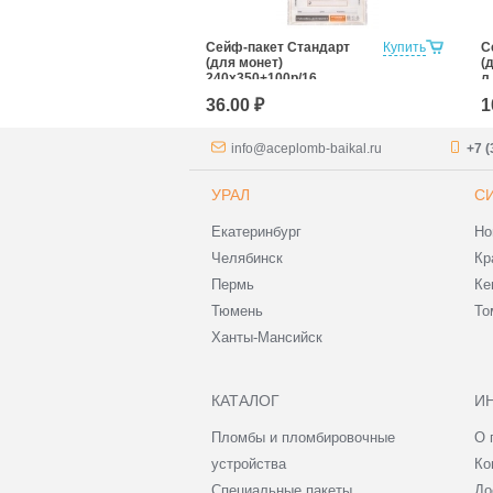
т 438х575+50
Купить
Сейф-пакет Cтандарт
Купить
С
анции, карман-
(для монет)
(
240x350+100р/16
л
36.00 ₽
1
info@aceplomb-baikal.ru
+7 (
УРАЛ
С
Екатеринбург
Но
Челябинск
Кр
Пермь
Ке
Тюмень
То
Ханты-Мансийск
КАТАЛОГ
И
Пломбы и пломбировочные
О 
устройства
Ко
Специальные пакеты
До