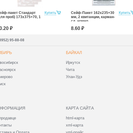
ейф-пакет Стандарт
Купить
Сейф-Пакет 162х235+30
Купить
для проб) 173x375+70, 1
мм, 2 квитанции, карман-
сд, номер
0.20 ₽
8.60 ₽
3952) 95-88-08
ИБИРЬ
БАЙКАЛ
восибирск
Иркутск
асноярск
Чита
мерово
Улан-Удэ
мск
НФОРМАЦИЯ
КАРТА САЙТА
продавце
html-карта
нтакты
xml-карта
ставка и Оплата
yml-прайс