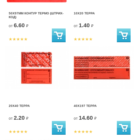
50Х97ММ КОНТУР ТЕРМО (ШТРИХ-
10Х20 ТЕРРА
КОД)
6.60
1.40
от
₽
от
₽
20Х40 ТЕРРА
40Х197 ТЕРРА
2.20
14.60
от
₽
от
₽