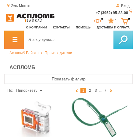
Эль-Монте
Вход
+7 (3952) 95-88-08
За
0
0
0
о
О КОМПАНИИ
КОНТАКТЫ
ПОМОЩЬ
ДОСТАВКА И ОПЛАТА
зв
Аспломб-Байкал
Производители
АСПЛОМБ
Показать фильтр
По:
Приоритету
1
2
3
...
7