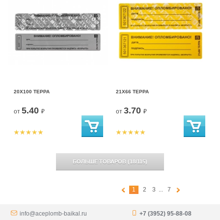
20Х100 ТЕРРА
21Х66 ТЕРРА
5.40
3.70
от
₽
от
₽
БОЛЬШЕ ТОВАРОВ
(
18
/
115
)
1
2
3
...
7
info@aceplomb-baikal.ru
+7 (3952) 95-88-08