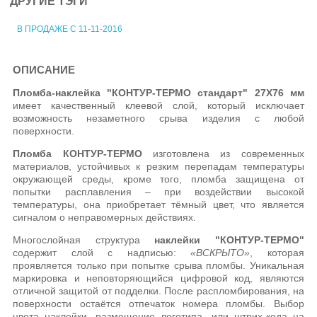
ДРУГИЕ ТЭГИ
В ПРОДАЖЕ С 11-11-2016
ОПИСАНИЕ
Пломба-наклейка "КОНТУР-ТЕРМО стандарт" 27Х76 мм
имеет качественный клеевой слой, который исключает
возможность незаметного срыва изделия с любой
поверхности.
Пломба КОНТУР-ТЕРМО
изготовлена из современных
материалов, устойчивых к резким перепадам температуры
окружающей среды, кроме того, пломба защищена от
попытки расплавления – при воздействии высокой
температуры, она приобретает тёмный цвет, что является
сигналом о неправомерных действиях.
Многослойная структура
наклейки "КОНТУР-ТЕРМО"
содержит слой с надписью:
«ВСКРЫТО»
, которая
проявляется только при попытке срыва пломбы. Уникальная
маркировка и неповторяющийся цифровой код, являются
отличной защитой от подделки. После распломбирования, на
поверхности остаётся отпечаток номера пломбы. Выбор
цвета наклейки, размещение логотипа, или штрих-кода на