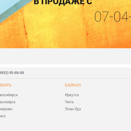
3952) 95-88-08
ИБИРЬ
БАЙКАЛ
восибирск
Иркутск
асноярск
Чита
мерово
Улан-Удэ
мск