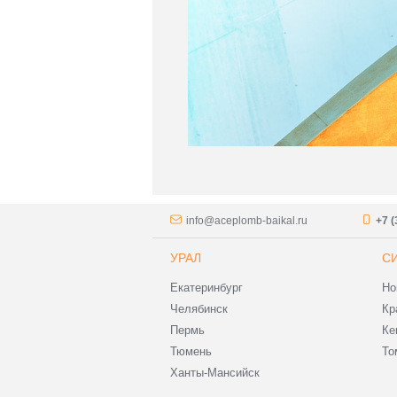
info@aceplomb-baikal.ru
+7 (
УРАЛ
С
Екатеринбург
Но
Челябинск
Кр
Пермь
Ке
Тюмень
То
Ханты-Мансийск