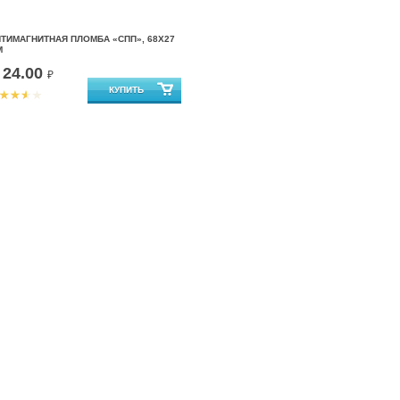
ТИМАГНИТНАЯ ПЛОМБА «СПП», 68Х27
М
24.00
т
₽