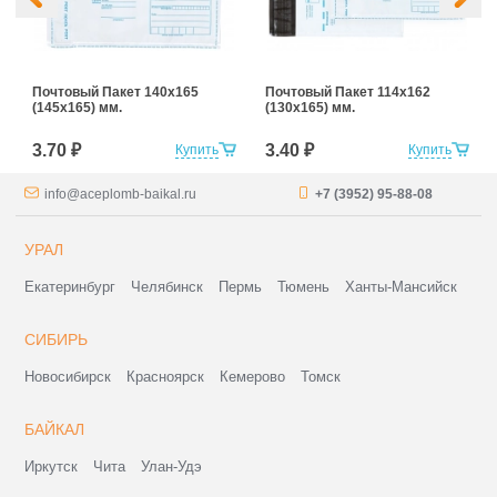
Почтовый Пакет 140х165
Почтовый Пакет 114х162
(145х165) мм.
(130х165) мм.
3.70 ₽
3.40 ₽
Купить
Купить
info@aceplomb-baikal.ru
+7 (3952) 95-88-08
УРАЛ
Екатеринбург
Челябинск
Пермь
Тюмень
Ханты-Мансийск
СИБИРЬ
Новосибирск
Красноярск
Кемерово
Томск
БАЙКАЛ
Иркутск
Чита
Улан-Удэ