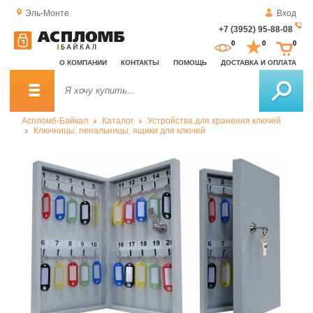
Эль-Монте
Вход
+7 (3952) 95-88-08
За
0
0
0
о
О КОМПАНИИ
КОНТАКТЫ
ПОМОЩЬ
ДОСТАВКА И ОПЛАТА
зв
Аспломб-Байкал
Каталог
Устройства для хранения ключей
Ключницы, пенальницы, ящики для ключей