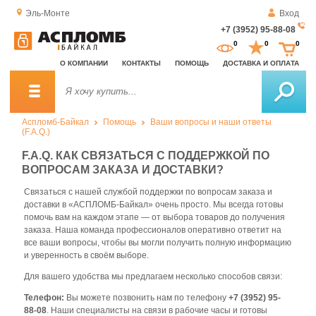
Эль-Монте
Вход
+7 (3952) 95-88-08
За
0
0
0
о
О КОМПАНИИ
КОНТАКТЫ
ПОМОЩЬ
ДОСТАВКА И ОПЛАТА
зв
Аспломб-Байкал
Помощь
Ваши вопросы и наши ответы
(F.A.Q.)
F.A.Q. КАК СВЯЗАТЬСЯ С ПОДДЕРЖКОЙ ПО
ВОПРОСАМ ЗАКАЗА И ДОСТАВКИ?
Связаться с нашей службой поддержки по вопросам заказа и
доставки в «АСПЛОМБ-Байкал» очень просто. Мы всегда готовы
помочь вам на каждом этапе — от выбора товаров до получения
заказа. Наша команда профессионалов оперативно ответит на
все ваши вопросы, чтобы вы могли получить полную информацию
и уверенность в своём выборе.
Для вашего удобства мы предлагаем несколько способов связи:
Телефон:
Вы можете позвонить нам по телефону
+7 (3952) 95-
88-08
. Наши специалисты на связи в рабочие часы и готовы